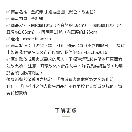
✅ 商品名稱 - 全純銀 手繪繞圈圈（銀色、玫金色）
✅ 商品材質 - 全純銀
✅ 商品尺寸 - 國際圍10號（內直徑約1.6cm）、國際圍11號（內
直徑約1.65cm）、國際圍13號（內直徑約1.75cm）
✅ 產地 - made in korea
✅ 商品狀況：『現貨下標』3個工作天出貨（不含例假日）。補貨
上架後我們會在IG公布可以鎖定我們的IG👉bucha2016
✅ 耳針款改成耳夾式需求的客人，下標時請務必在購物車頁面備
註改夾唷！ 注意：耳環改夾、飾品刻字、飾品長度調整等，均屬
於客製化服務範圍，
依據消費者保護法之規定，『依消費者要求所為之客製化給
付』、『已拆封之個人衛生用品』不適用於七天鑑賞期規範，請
各位留意唷！
了解更多