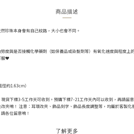
商品描述
天然珍珠本身會有自己紋路，大小也會不同。
勤勞度與是否接觸化學藥劑（如保養品或染髮劑等）有氧化速度與程度上
服❤️
徑約1.63cm）
現貨下標3-5工作天可收到。預購下標7-21工作天內可以收到，再請留
註改夾唷！ 注意：耳環改夾、飾品刻字、飾品長度調整等，均屬於客製
，請各位留意唷！
了解更多