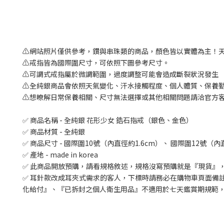
⚠️網站照片僅供參考，鑽與串珠類的商品，顏色皆以實體為主！
⚠️戒指皆為國際圍尺寸，可依照下圖參考尺寸。
⚠️可調式戒指屬於微調範圍，過度調整可能會造成斷裂狀況發生
⚠️全純銀商品會依照天氣變化、汗水接觸程度、個人體質、保養
⚠️想暸解日常保養相關、尺寸無法選擇或其他相關問題請洽官方客
✅ 商品名稱 - 全純銀 花形少女 鋯石指戒（銀色、金色）
✅ 商品材質 - 全純銀
✅ 商品尺寸 - 國際圍10號（內直徑約1.6cm）、 國際圍12號（內直
✅ 產地 - made in korea
✅ 此商品開放預購，請看規格敘述，規格沒寫預購就是『現貨』，
✅ 耳針款改成耳夾式需求的客人，下標時請務必在購物車頁面備
化給付』、『已拆封之個人衛生用品』不適用於七天鑑賞期規範