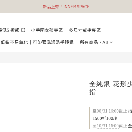
新品上架！INNER SPACE
低5 折起 💥
小手圍女孩專區
多尺寸戒指專區
列・低敏不易氧化｜可帶著洗澡洗手睡覺
所有商品・All
全純銀 花形
指
至
08/31 16:00
截止
指
1500折100💰
至
10/31 16:00
截止
全