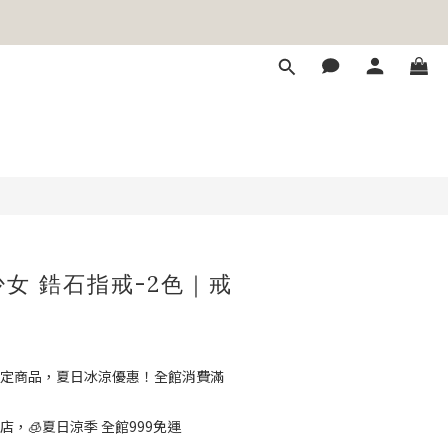
少女 鋯石指戒-2色｜戒
定商品，夏日冰涼優惠！全館消費滿
店，🧊夏日涼季 全館999免運