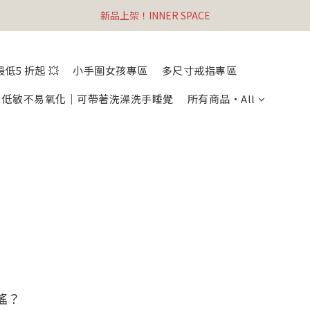
新品上架！INNER SPACE
低5 折起 💥
小手圍女孩專區
多尺寸戒指專區
列・低敏不易氧化｜可帶著洗澡洗手睡覺
所有商品・All
搖？