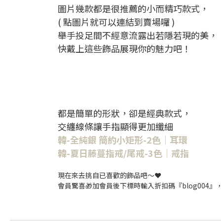
圖片幾款都是很推薦的小而精巧款式，
( 點圖片就可以連結到賣場囉 )
舉手投足間不經意流露出若隱若現的美，
快戴上這些飾品展現你的魅力吧！
都是簡單的形狀，卻是經典款式，
交纏線條讓手指顯得更加纖細
韓-全純銀 簡約小矩形-2色｜耳環
韓-夏日藤蔓指戒/尾戒-3色｜戒指
現在來去挑自已喜歡的飾品吧～❤️
會員驚喜🎁加會員後下標時輸入折扣碼『blog004』