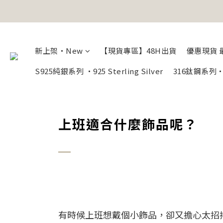
新上架・New
【現貨專區】48H出貨
優惠現貨 最
S925純銀系列 ・925 Sterling Silver
316鈦鋼系
上班適合什麼飾品呢？
有時候上班想戴個小飾品，卻又擔心太招