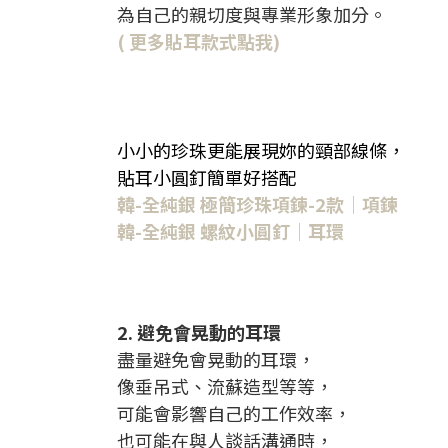
為自己的親切度與專業形象加分。
( 更多貼耳款式點我)
小小的珍珠更能展現妳的頸部線條，
貼耳小圓釘簡單好搭配
韓-全純銀 極簡珍珠項鍊-2款｜項鍊
韓-全純銀 螺紋小圓釘｜耳環
2. 避免會晃動的耳環
盡量避免會晃動的耳環，
像垂吊式、流蘇造型等等，
可能會影響自己的工作效率，
也可能在與人談話溝通時，