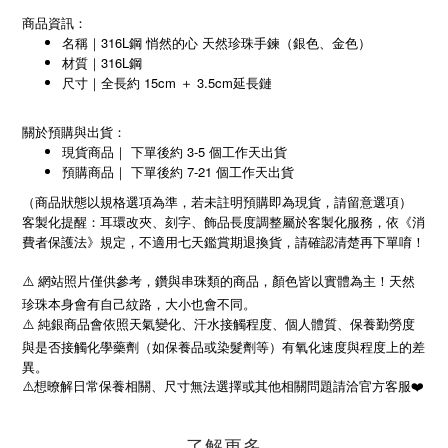
商品資訊：
名稱｜316L鋼 悄然的心 天然珍珠手鍊（銀色、金色）
材質｜316L鋼
尺寸｜全長約 15cm ＋ 3.5cm延長鏈
關於預購與出貨：
現貨商品｜ 下單後約 3-5 個工作天出貨
預購商品｜ 下單後約 7-21 個工作天出貨
（商品狀態以規格選項為準，若未註明預購即為現貨，請留意選項）
客製化提醒：耳環改夾、刻字、飾品長度調整屬於客製化服務，依《消
費者保護法》規定，不適用七天鑑賞期退換貨，請確認清楚再下單唷！
⚠️ 網站照片僅供參考，鑽與串珠類的商品，顏色皆以實體為主！天然
珍珠本身會有自己紋路，大小也會不同。
⚠️ 純銀商品會依照天氣變化、汗水接觸程度、個人體質、保養勤勞度
與是否接觸化學藥劑（如保養品或染髮劑等）有氧化速度與程度上的差
異。
⚠️
想暸解日常保養相關、尺寸無法選擇或其他相關問題請洽官方客服
❤️
了解更多