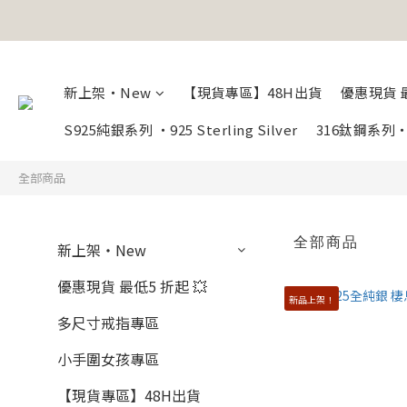
新上架・New
【現貨專區】48H出貨
優惠現貨 最
S925純銀系列 ・925 Sterling Silver
316鈦鋼系
全部商品
全部商品
新上架・New
優惠現貨 最低5 折起 💥
新品上架！
多尺寸戒指專區
小手圍女孩專區
【現貨專區】48H出貨