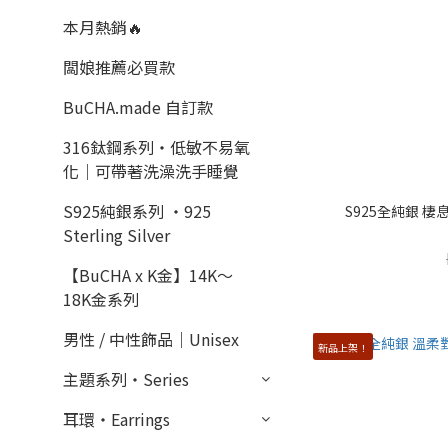
本月熱銷🔥
闆娘推薦必買款
BuCHA.made 自訂款
316鈦鋼系列・低敏不易氧
化｜可帶著洗澡洗手睡覺
S925純銀系列 ・925
S925全純銀 
Sterling Silver
【BuCHA x K金】14K～
18K金系列
男性 / 中性飾品｜Unisex
新品上架！
主題系列・Series
耳環・Earrings