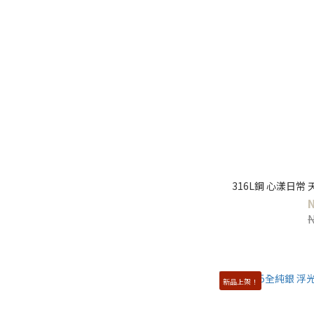
316L鋼 心漾日常
新品上架！