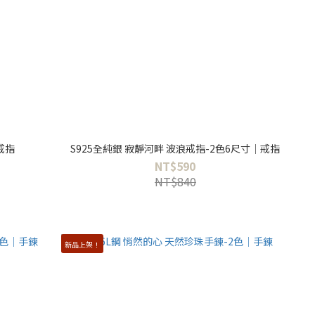
戒指
S925全純銀 寂靜河畔 波浪戒指-2色6尺寸｜戒指
NT$590
NT$840
新品上架！