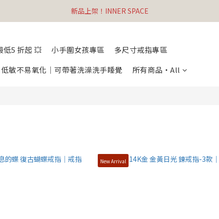
新品上架！INNER SPACE
低5 折起 💥
小手圍女孩專區
多尺寸戒指專區
列・低敏不易氧化｜可帶著洗澡洗手睡覺
所有商品・All
New Arrival