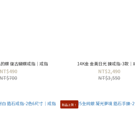
棲息的蝶 復古蝴蝶戒指｜戒指
14K金 金黃日光 鍊戒指-3款｜
NT$490
NT$2,490
NT$700
NT$3,550
新品上架！