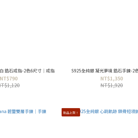
對白 鋯石戒指-2色6尺寸｜戒指
S925全純銀 凝光夢境 鋯石手鍊-2
NT$790
NT$1,350
NT$1,120
NT$1,920
新品上架！