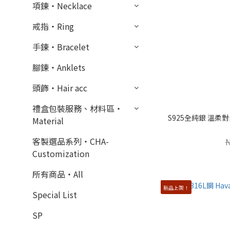
項鍊・Necklace
戒指・Ring
手鍊・Bracelet
腳鍊・Anklets
頭飾・Hair acc
禮盒包裝服務、材料區・
S925全純銀 溫柔
Material
客製選品系列・CHA-
Customization
所有商品・All
新品上架！
Special List
SP