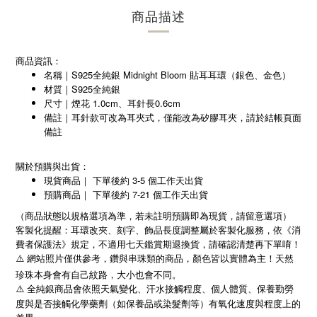
商品描述
商品資訊：
名稱｜S925全純銀 Midnight Bloom 貼耳耳環（銀色、金色）
材質｜S925全純銀
尺寸｜煙花 1.0cm、耳針長0.6cm
備註｜耳針款可改為耳夾式，僅能改為矽膠耳夾，請於結帳頁面
備註
關於預購與出貨：
現貨商品｜ 下單後約 3-5 個工作天出貨
預購商品｜ 下單後約 7-21 個工作天出貨
（商品狀態以規格選項為準，若未註明預購即為現貨，請留意選項）
客製化提醒：耳環改夾、刻字、飾品長度調整屬於客製化服務，依《消
費者保護法》規定，不適用七天鑑賞期退換貨，請確認清楚再下單唷！
⚠️
網站照片僅供參考，鑽與串珠類的商品，顏色皆以實體為主！天然
珍珠本身會有自己紋路，大小也會不同。
⚠️
全純銀商品會依照天氣變化、汗水接觸程度、個人體質、保養勤勞
度與是否接觸化學藥劑（如保養品或染髮劑等）有氧化速度與程度上的