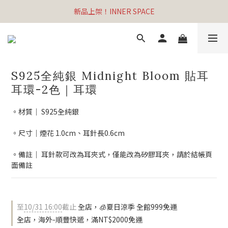
新品上架！INNER SPACE
S925全純銀 Midnight Bloom 貼耳
耳環-2色｜耳環
。材質｜ S925全純銀
。尺寸｜煙花 1.0cm、耳針長0.6cm
。備註｜ 耳針款可改為耳夾式，僅能改為矽膠耳夾，請於結帳頁
面備註
至
10/31 16:00
截止
全店，🧊夏日涼季 全館999免運
全店，海外-順豐快遞，滿NT$2000免運