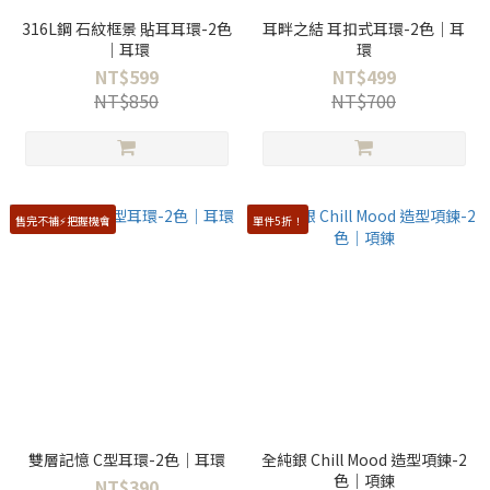
316L鋼 石紋框景 貼耳耳環-2色
耳畔之結 耳扣式耳環-2色｜耳
｜耳環
環
NT$599
NT$499
NT$850
NT$700
售完不補⚡️把握機會
單件5折！
雙層記憶 C型耳環-2色｜耳環
全純銀 Chill Mood 造型項鍊-2
色｜項鍊
NT$390