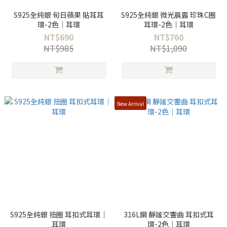
S925全純銀 旬日蘋果 貼耳耳
S925全純銀 微光晨露 珍珠C圈
環-2色｜耳環
耳環-2色｜耳環
NT$690
NT$760
NT$985
NT$1,090
New Arrival
S925全純銀 扭圈 耳扣式耳環｜
316L鋼 靜謐交響曲 耳扣式耳
耳環
環-2色｜耳環