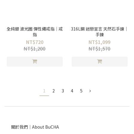
全純銀 波光圈 彈性繩戒指｜戒
316L鋼 迷戀宣言 天然石手鍊｜
指
手鍊
NT$720
NT$1,099
NT$1,200
NT$1,570
1
2
3
4
5
關於我們｜About BuCHA